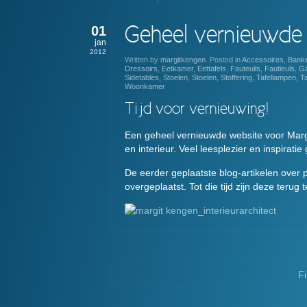
01
Geheel vernieuwde
jan
2012
Written by
margitkengen
. Posted in
Accessoires
,
Bank
Dressoirs
,
Eetkamer
,
Eettafels
,
Fauteuils
,
Fautieuls
,
Ga
Sidetables
,
Stoelen
,
Stoelen
,
Stoffering
,
Tafellampen
,
Ta
Woonkamer
Tijd voor vernieuwing!
Een geheel vernieuwde website voor Margit
en interieur. Veel leesplezier en inspiratie
De eerder geplaatste blog-artikelen over
overgeplaatst. Tot die tijd zijn deze terug
Fi