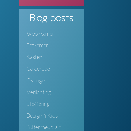
Blog
posts
Woonkamer
Eetkamer
Kasten
Garderobe
Overige
Verlichting
Stoffering
Design 4 Kids
Buitenmeubilair