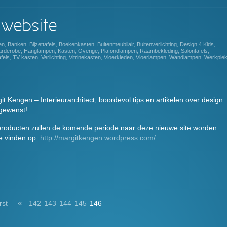
 website
en
,
Banken
,
Bijzettafels
,
Boekenkasten
,
Buitenmeubilair
,
Buitenverlichting
,
Design 4 Kids
,
rderobe
,
Hanglampen
,
Kasten
,
Overige
,
Plafondlampen
,
Raambekleding
,
Salontafels
,
fels
,
TV kasten
,
Verlichting
,
Vitrinekasten
,
Vloerkleden
,
Vloerlampen
,
Wandlampen
,
Werkple
 Kengen – Interieurarchitect, boordevol tips en artikelen over design
 gewenst!
 producten zullen de komende periode naar deze nieuwe site worden
 te vinden op:
http://margitkengen.wordpress.com/
Comments
Read
«
rst
142
143
144
145
146