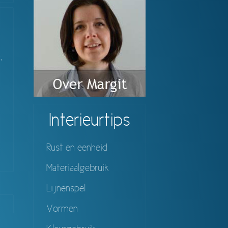
k
,
Interieurtips
Rust en eenheid
Materiaalgebruik
No
Continue
Lijnenspel
ing
Vormen