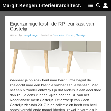
Margit-Kengen-Interieurarchitect.
06
Eigenzinnige kast: de RP leunkast van
Castelijn
ep
018
Written by
margitkengen
. Posted in
Dressoirs
,
Kasten
,
Overige
Wanneer je op zoek bent naar bergruimte begint de
zoektocht naar een kast die voldoet aan je wensen. Mag
het een bijzonder ontwerp zijn dat anders is dan doorsnee
dan zou je eens kunnen kijken naar de RP van het
Nederlandse merk Castelijn. Dit ontwerp van Coen
Castelijn zit sinds 2017 in de collectie en heeft een heel
aantal verschillende mogelijkheden, zowel in vorm als in