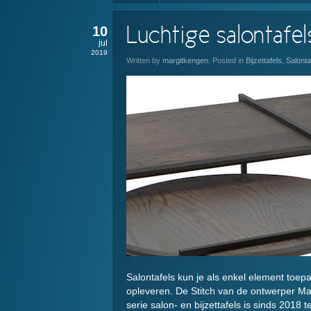
10
Luchtige salontafel
jul
2019
Written by
margitkengen
. Posted in
Bijzettafels
,
Salonta
Salontafels kun je als enkel element toep
opleveren. De Stitch van de ontwerper Mar
serie salon- en bijzettafels is sinds 2018 