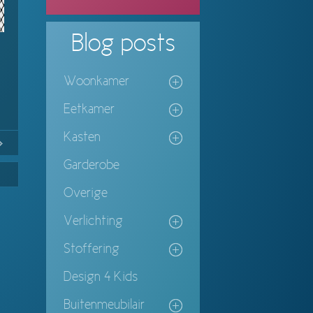
Blog
posts
Woonkamer
Eetkamer
Kasten
No
Continue
Garderobe
ing
Overige
Verlichting
Stoffering
Design 4 Kids
Buitenmeubilair