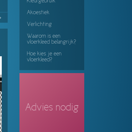
Kleurgebruik
Akoestiek
No
Continue
Verlichting
ing
Waarom is een
vloerkleed belangrijk?
Hoe kies je een
vloerkleed?
Advies nodig