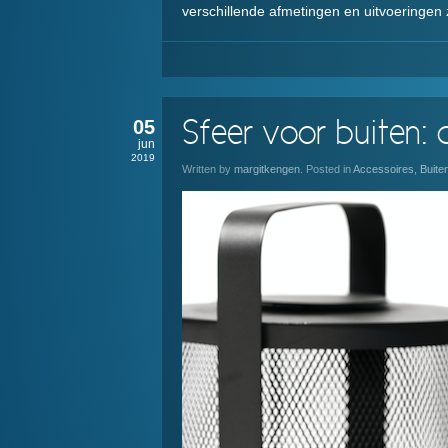
verschillende afmetingen en uitvoeringen 
05
Sfeer voor buiten:
jun
2019
Written by
margitkengen
. Posted in
Accessoires
,
Buite