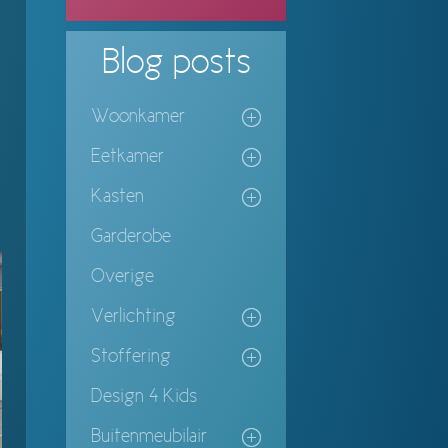
Blog
posts
Woonkamer
Eetkamer
Kasten
Garderobe
Overige
Verlichting
Stoffering
Design 4 Kids
Buitenmeubilair