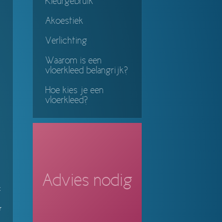
Kleurgebruik
Akoestiek
Verlichting
Waarom is een
vloerkleed belangrijk?
Hoe kies je een
vloerkleed?
Advies nodig
t
r