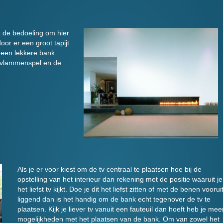
jk de bedoeling om hier
oor er een groot tapijt
f een lekkere bank
t vlammenspel en de
Als je er voor kiest om de tv centraal te plaatsen hoe bij de
opstelling van het interieur dan rekening met de positie waaruit je
het liefst tv kijkt. Doe je dit het liefst zitten of met de benen voorui
liggend dan is het handig om de bank echt tegenover de tv te
plaatsen. Kijk je liever tv vanuit een fauteuil dan hoeft heb je mee
mogelijkheden met het plaatsen van de bank. Om van zowel het