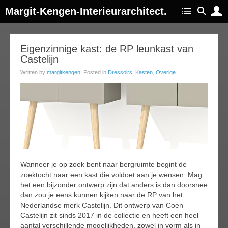
Margit-Kengen-Interieurarchitect.
06
Eigenzinnige kast: de RP leunkast van
Castelijn
ep
018
Written by
margitkengen
. Posted in
Dressoirs
,
Kasten
,
Overige
Wanneer je op zoek bent naar bergruimte begint de
zoektocht naar een kast die voldoet aan je wensen. Mag
het een bijzonder ontwerp zijn dat anders is dan doorsnee
dan zou je eens kunnen kijken naar de RP van het
Nederlandse merk Castelijn. Dit ontwerp van Coen
Castelijn zit sinds 2017 in de collectie en heeft een heel
aantal verschillende mogelijkheden, zowel in vorm als in