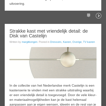
uitvoering.
Comments
Readi
08
Strakke kast met vriendelijk detail: de
Disk van Castelijn
feb
017
Written by
margitkengen
. Posted in
Dressoirs
,
Kasten
,
Overige
,
TV kasten
In de collectie van het Nederlandse merk Castelijn is een
kastenserie te vinden met een strakke uitstraling waarbij
er een vriendelijk detail is toegevoegd. Door de vele kleur-
en materiaalmogelijkheden kan je de kast helemaal
aanpassen aan je eigen wensen, ideeën en de rest van je