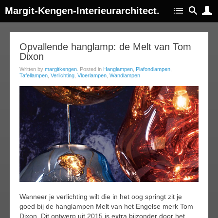
Margit-Kengen-Interieurarchitect.
13
Opvallende hanglamp: de Melt van Tom
Dixon
jan
018
Written by
margitkengen
. Posted in
Hanglampen
,
Plafondlampen
,
Tafellampen
,
Verlichting
,
Vloerlampen
,
Wandlampen
Wanneer je verlichting wilt die in het oog springt zit je
goed bij de hanglampen Melt van het Engelse merk Tom
Dixon. Dit ontwerp uit 2015 is extra bijzonder door het