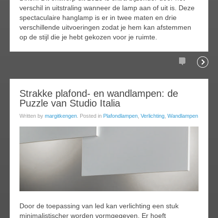
verschil in uitstraling wanneer de lamp aan of uit is. Deze
spectaculaire hanglamp is er in twee maten en drie
verschillende uitvoeringen zodat je hem kan afstemmen
op de stijl die je hebt gekozen voor je ruimte.
Comments
Readi
25
Strakke plafond- en wandlampen: de
Puzzle van Studio Italia
jan
017
Written by
margitkengen
. Posted in
Plafondlampen
,
Verlichting
,
Wandlampen
Door de toepassing van led kan verlichting een stuk
minimalistischer worden vormgegeven. Er hoeft