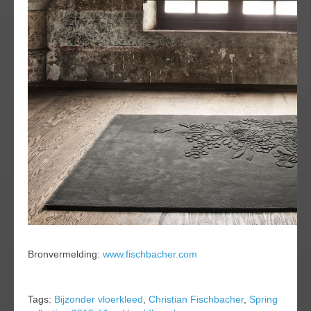
Bronvermelding:
www.fischbacher.com
Tags:
Bijzonder vloerkleed
,
Christian Fischbacher
,
Spring