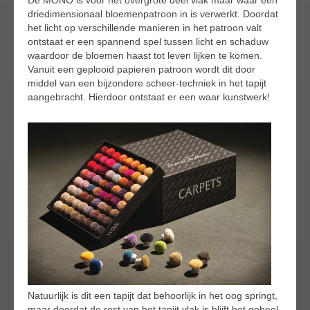
driedimensionaal bloemenpatroon in is verwerkt. Doordat
het licht op verschillende manieren in het patroon valt
ontstaat er een spannend spel tussen licht en schaduw
waardoor de bloemen haast tot leven lijken te komen.
Vanuit een geplooid papieren patroon wordt dit door
middel van een bijzondere scheer-techniek in het tapijt
aangebracht. Hierdoor ontstaat er een waar kunstwerk!
Natuurlijk is dit een tapijt dat behoorlijk in het oog springt,
maar doordat de rest van het tapijt vlak is blijft het geheel