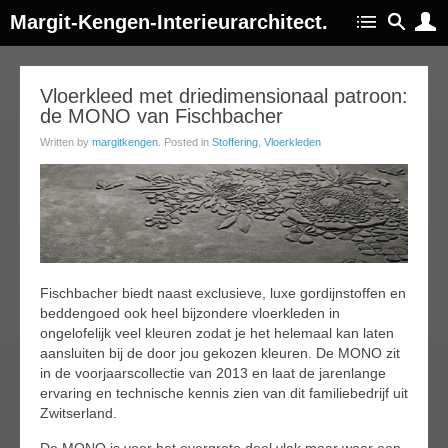
Margit-Kengen-Interieurarchitect.
23
Vloerkleed met driedimensionaal patroon:
de MONO van Fischbacher
ay
013
Written by
margitkengen
. Posted in
Stoffering
,
Vloerkleden
Fischbacher biedt naast exclusieve, luxe gordijnstoffen en
beddengoed ook heel bijzondere vloerkleden in
ongelofelijk veel kleuren zodat je het helemaal kan laten
aansluiten bij de door jou gekozen kleuren. De MONO zit
in de voorjaarscollectie van 2013 en laat de jarenlange
ervaring en technische kennis zien van dit familiebedrijf uit
Zwitserland.
De MONO is voor het overgrote deel vlak maar waar een