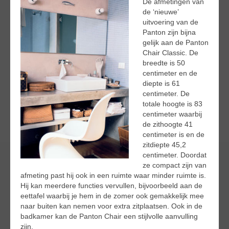
De afmetingen van
de ‘nieuwe’
uitvoering van de
Panton zijn bijna
gelijk aan de Panton
Chair Classic. De
breedte is 50
centimeter en de
diepte is 61
centimeter. De
totale hoogte is 83
centimeter waarbij
de zithoogte 41
centimeter is en de
zitdiepte 45,2
centimeter. Doordat
ze compact zijn van
afmeting past hij ook in een ruimte waar minder ruimte is.
Hij kan meerdere functies vervullen, bijvoorbeeld aan de
eettafel waarbij je hem in de zomer ook gemakkelijk mee
naar buiten kan nemen voor extra zitplaatsen. Ook in de
badkamer kan de Panton Chair een stijlvolle aanvulling
zijn.