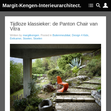
Margit-Kengen-Interieurarchitect.
17
Tijdloze klassieker: de Panton Chair van
Vitra
jul
013
Written by
margitkengen
. Posted in
Buitenmeubilair
,
Design 4 Kids
,
Eetkamer
,
Stoelen
,
Stoelen