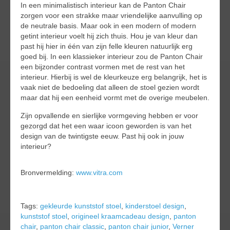
In een minimalistisch interieur kan de Panton Chair
zorgen voor een strakke maar vriendelijke aanvulling op
de neutrale basis. Maar ook in een modern of modern
getint interieur voelt hij zich thuis. Hou je van kleur dan
past hij hier in één van zijn felle kleuren natuurlijk erg
goed bij. In een klassieker interieur zou de Panton Chair
een bijzonder contrast vormen met de rest van het
interieur. Hierbij is wel de kleurkeuze erg belangrijk, het is
vaak niet de bedoeling dat alleen de stoel gezien wordt
maar dat hij een eenheid vormt met de overige meubelen.
Zijn opvallende en sierlijke vormgeving hebben er voor
gezorgd dat het een waar icoon geworden is van het
design van de twintigste eeuw. Past hij ook in jouw
interieur?
Bronvermelding:
www.vitra.com
Tags:
gekleurde kunststof stoel
,
kinderstoel design
,
kunststof stoel
,
origineel kraamcadeau design
,
panton
chair
,
panton chair classic
,
panton chair junior
,
Verner