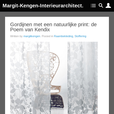
Margit-Kengen-Interieurarchitect.
10
Gordijnen met een natuurlijke print: de
Poem van Kendix
oct
013
Written by
margitkengen
. Posted in
Raambekleding
,
Stoffering