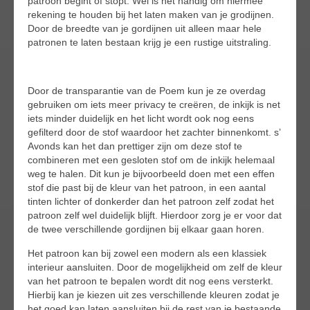
patroon begint of stopt. Wel is het handig om hiermee
rekening te houden bij het laten maken van je grodijnen.
Door de breedte van je gordijnen uit alleen maar hele
patronen te laten bestaan krijg je een rustige uitstraling.
Door de transparantie van de Poem kun je ze overdag
gebruiken om iets meer privacy te creëren, de inkijk is net
iets minder duidelijk en het licht wordt ook nog eens
gefilterd door de stof waardoor het zachter binnenkomt. s’
Avonds kan het dan prettiger zijn om deze stof te
combineren met een gesloten stof om de inkijk helemaal
weg te halen. Dit kun je bijvoorbeeld doen met een effen
stof die past bij de kleur van het patroon, in een aantal
tinten lichter of donkerder dan het patroon zelf zodat het
patroon zelf wel duidelijk blijft. Hierdoor zorg je er voor dat
de twee verschillende gordijnen bij elkaar gaan horen.
Het patroon kan bij zowel een modern als een klassiek
interieur aansluiten. Door de mogelijkheid om zelf de kleur
van het patroon te bepalen wordt dit nog eens versterkt.
Hierbij kan je kiezen uit zes verschillende kleuren zodat je
het goed kan laten aansluiten bij de rest van je bestaande