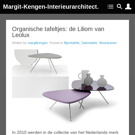
Margit-Kengen-Interieurarchitect.
29
Organische tafeltjes: de Liliom van
Leolux
oct
013
Written by
margitkengen
. Posted in
Bijzettafels
,
Salontafels
,
Woonkamer
In 2010 werden in de collectie van het Nederlands merk