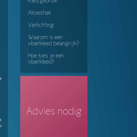
Kleurgebruik
Akoestiek
Verlichting
Waarom is een
vloerkleed belangrijk?
Hoe kies je een
vloerkleed?
e
Advies nodig
n
r