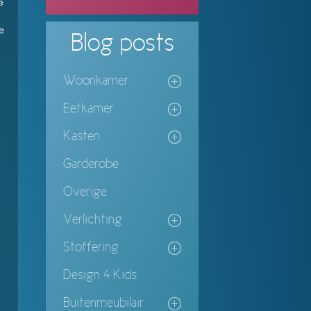
e
e
Blog
posts
Woonkamer
Eetkamer
Kasten
Garderobe
Overige
Verlichting
Stoffering
Design 4 Kids
Buitenmeubilair