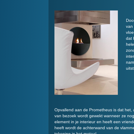
Door
van 
vloe
dat 
hele
zono
inte
name
uits
Opvallend aan de Prometheus is dat het, a
van bezoek wordt gewekt wanneer ze nog n
element in je interieur en heeft een vriend
heeft wordt de achterwand van de vlammen
tekening in het metaal.