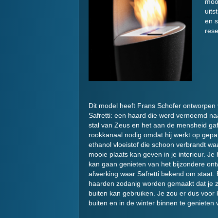
mooi
uits
en s
rese
Dit model heeft Frans Schofer ontworpen
Safretti: een haard die werd vernoemd na
stal van Zeus en het aan de mensheid ga
rookkanaal nodig omdat hij werkt op gepat
ethanol vloeistof die schoon verbrandt w
mooie plaats kan geven in je interieur. 
kan gaan genieten van het bijzondere on
afwerking waar Safretti bekend om staat. 
haarden zodanig worden gemaakt dat je ze
buiten kan gebruiken. Je zou er dus voor
buiten en in de winter binnen te genieten v