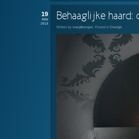
19
Behaaglijke haard:
nov
2013
Written by
margitkengen
. Posted in
Overige