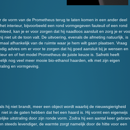
 de vorm van de Prometheus terug te laten komen in een ander deel
het interieur, bijvoorbeeld een rond vormgegeven fauteuil of een rond
rkleed, kan je er voor zorgen dat hij naadloos aansluit en zorg je er voo
hij niet uit de toon valt. De uitvoering, evenals de afmeting natuurlijk, is
maal afhankelijk van de ruimte waar je hem wilt gaan plaatsen. Vraag
dig advies om er voor te zorgen dat hij goed aansluit bij je wensen en
rieur en of het model Prometheus de juiste keuze is. Safretti heeft
lijk nog veel meer mooie bio-ethanol haarden, elk met zijn eigen
traling en vormgeving.
ls hij niet brandt, meer een object wordt waarbij de nieuwsgierigheid
iet in de gaten hebben dat het een haard is. Hij vormt een eigenwijs
elijke uitstraling door zijn ronde vorm. Zodra hij een aantal keer gebran
 steeds levendiger, de warmte zorgt namelijk door de hitte voor een