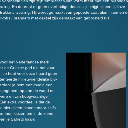
 voorbeeld van zijn stijl: simplistisch van vorm maar met een bijzonder
traling. En doordat er geen overbodige details zijn krijgt hij een tijdloze
trakke uitstraling. Hij wordt gemaakt van gepoedercoat aluminium en d
rvoirs / branders met deksel zijn gemaakt van geborsteld rvs.
 voor het Nederlandse merk
ar de Griekse god die het vuur
f. Je hebt voor deze haard geen
enteerde milieuvriendelijke bio-
aardoor je hem eenvoudig een
Je hangt hem op aan de wand en
twerp en zijn hoogwaardige
Een extra voordeel is dat de
 niet alleen binnen maar zelfs
 kunnen kiezen om in de zomer
an je Safretti haard.