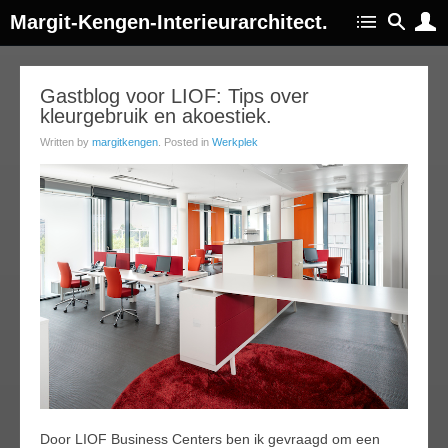
Margit-Kengen-Interieurarchitect.
28
Gastblog voor LIOF: Tips over
kleurgebruik en akoestiek.
apr
014
Written by
margitkengen
. Posted in
Werkplek
Door LIOF Business Centers ben ik gevraagd om een