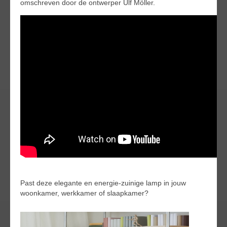
omschreven door de ontwerper Ulf Möller.
Past deze elegante en energie-zuinige lamp in jouw
woonkamer, werkkamer of slaapkamer?