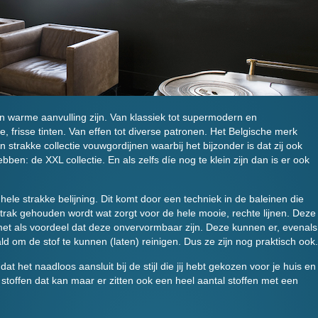
n warme aanvulling zijn. Van klassiek tot supermodern en
lle, frisse tinten. Van effen tot diverse patronen. Het Belgische merk
 strakke collectie vouwgordijnen waarbij het bijzonder is dat zij ook
bben: de XXL collectie. En als zelfs díe nog te klein zijn dan is er ook
le strakke belijning. Dit komt door een techniek in de baleinen die
trak gehouden wordt wat zorgt voor de hele mooie, rechte lijnen. Deze
et als voordeel dat deze onvervormbaar zijn. Deze kunnen er, evenals
d om de stof te kunnen (laten) reinigen. Dus ze zijn nog praktisch ook.
at het naadloos aansluit bij de stijl die jij hebt gekozen voor je huis en
n stoffen dat kan maar er zitten ook een heel aantal stoffen met een