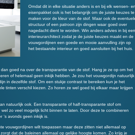
Omdat dit in elke situatie anders is en bij elk wensen- e
eisenpakket ook is het belangrijk om de juiste keuzes te
maken voor de kleur van de stof. Maar ook de eventuel
structuur of een patroon zijn dingen waar goed over
nagedacht dient te worden. Win anders advies in bij ee
interieurarchitect zodat je de juiste keuzes maakt en de
vouwgordijnen een goede en mooie aanvulling zijn op
het bestaande interieur en goed aansluiten bij het huis.
k dan goed na over de transparantie van de stof. Hang je ze op om het
minderen of helemaal geen inkijk hebben. Je zou het vouwgordijn natuurlijk
 in dezelfde stof. Om een stukje contrast te bereiken kun je het
e tinten verschil kiezen. Zo horen ze wel goed bij elkaar maar krijgen
 natuurlijk ook. Een transparante of half-transparante stof om
ar wel zo veel mogelijk licht binnen te laten. Door deze te combineren
r ‘s avonds geen inkijk is.
te vouwgordijnen wilt toepassen maar deze zitten niet allemaal op
r zorgt dat de baleinen allemaal op gelijke hoogte komen. Zo krijg je