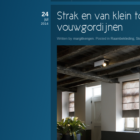
24
Strak en van klein t
jul
2014
vouwgordijnen
Written by
margitkengen
. Posted in
Raambekleding
,
St