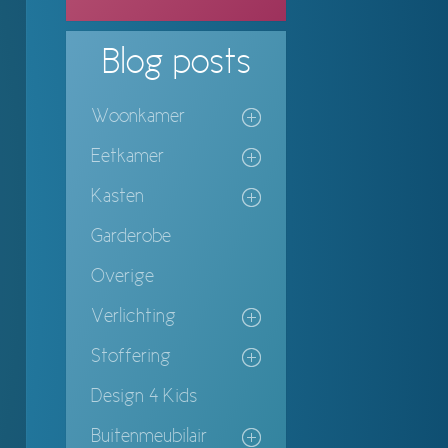
Blog
posts
Woonkamer
Eetkamer
Kasten
Garderobe
Overige
Verlichting
Stoffering
Design 4 Kids
Buitenmeubilair