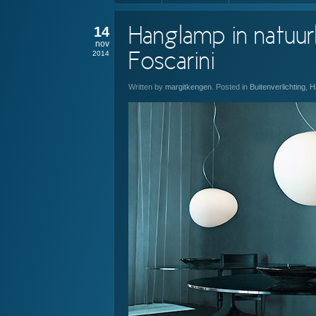
14
Hanglamp in natuur
nov
2014
Foscarini
Written by
margitkengen
. Posted in
Buitenverlichting
,
H