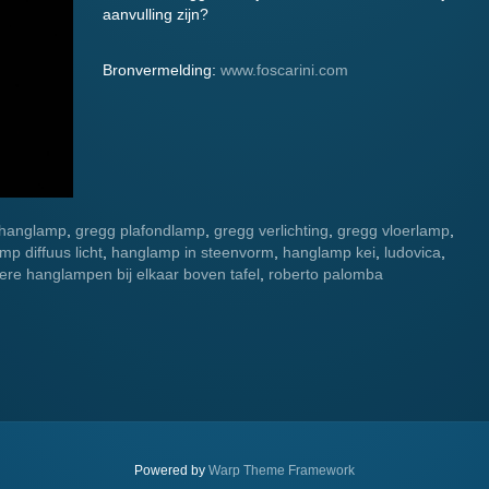
aanvulling zijn?
Bronvermelding:
www.foscarini.com
 hanglamp
,
gregg plafondlamp
,
gregg verlichting
,
gregg vloerlamp
,
p diffuus licht
,
hanglamp in steenvorm
,
hanglamp kei
,
ludovica
,
re hanglampen bij elkaar boven tafel
,
roberto palomba
.
Powered by
Warp Theme Framework