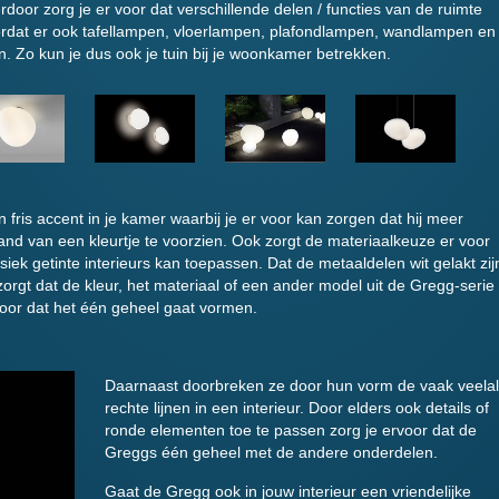
door zorg je er voor dat verschillende delen / functies van de ruimte
rdat er ook tafellampen, vloerlampen, plafondlampen, wandlampen en
n. Zo kun je dus ook je tuin bij je woonkamer betrekken.
n fris accent in je kamer waarbij je er voor kan zorgen dat hij meer
and van een kleurtje te voorzien. Ook zorgt de materiaalkeuze er voor
iek getinte interieurs kan toepassen. Dat de metaaldelen wit gelakt zij
 zorgt dat de kleur, het materiaal of een ander model uit de Gregg-serie
 voor dat het één geheel gaat vormen.
Daarnaast doorbreken ze door hun vorm de vaak veelal
rechte lijnen in een interieur. Door elders ook details of
ronde elementen toe te passen zorg je ervoor dat de
Greggs één geheel met de andere onderdelen.
Gaat de Gregg ook in jouw interieur een vriendelijke