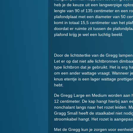
heb je de keuze uit een langwerpige oplo
lengte van 90 of 135 centimeter en een r
plafondplaat met een diameter van 50 cen
komt in totaal 15,5 centimeter van het pl
doordat er ruimte zit tussen de plafondpla
plafond krijg je wel een luchtig beeld.
Door de lichtstertke van de Gregg lampen 
Let er op dat niet alle lichtbronnen dimba
type lichtbron dat je gebruikt. Het is erg 
om een ander wattage vraagt. Wanneer je d
knus etentje is een lager wattage prettiger
hebt.
De Gregg Large en Medium worden aan he
12 centimeter. De kap hangt hierbij aan e
nonchalant langs naar het rozet leiden. M
Gragg Small heeft de staalkabel niet nodi
stroomkabel hangt. Het rozet is aangepas
Met de Gregg kun je zorgen voor eenheid 