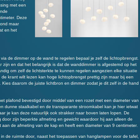
ssing met een
onde
timeter. Deze
afond maar
at en het
via de dimmer op de wand te regelen bepaal je zelf de lichtopbrengst.
ar zijn en dat het belangrijk is dat de wanddimmer is afgestemd op het
handig om zelf de lichtsterkte te kunnen regelen aangezien elke situatie
e krant wilt lezen kan hoge lichtopbrengst prettig zijn maar bij een
. Kies daarom de juiste lichtbron en dimmer zodat je dit zelf in de hand
t plafond bevestigd door middel van een rozet met een diameter van
en dunne staalkabel en de transparante stroomkabel kan je hier ietwat
aar je kan deze natuurlijk ook strakker naar boven laten lopen. De
g door zijn beperkte afmeting en gewicht waardoor hij aan alleen de
t aan de afmeting van de kap en heeft een diameter van 9 centimeter.
in de ruimte door, naast het toepassen van hanglampen voor de tafel,