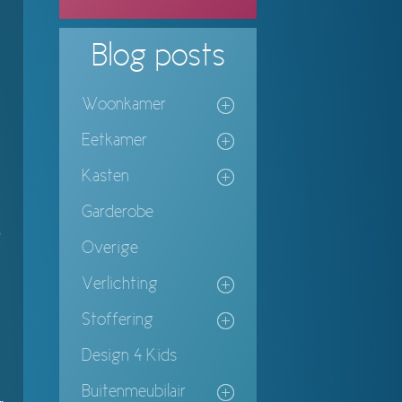
Blog
posts
Woonkamer
Eetkamer
Kasten
Garderobe
b
Overige
Verlichting
Stoffering
Design 4 Kids
Buitenmeubilair