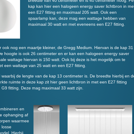
breedte van 40 centimeter en is 40 centimeter hoog. Pe
kap kan hier een halogeen energy saver lichtbron in me
een E27 fitting en maximaal 205 watt. Ook een
spaarlamp kan, deze mag een wattage hebben van
maximaal 30 watt en met eveneens een E27 fitting.
er ook nog een maartje kleiner, de Gregg Medium. Hiervan is de kap 31
De hoogte is ook 26 centimeter en er kan een halogeen energy saver
male wattage hiervan is 150 watt. Ook bij deze is het mogelijk om te
et een wattage van 25 watt en een E27 fitting.
waarbij de lengte van de kap 13 centimeter is. De breedte hierbij en d
kte ruimte in deze kap zit hier geen lichtbron in met een E27 fitting
9 fitting. Deze mag maximaal 33 watt zijn.
ombineren en
de ophanging af
tworpen waarmee
 losse
del. Hierbij