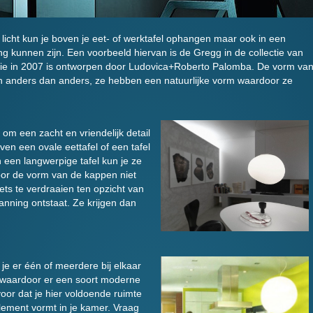
licht kun je boven je eet- of werktafel ophangen maar ook in een
 kunnen zijn. Een voorbeeld hiervan is de Gregg in de collectie van
i die in 2007 is ontworpen door Ludovica+Roberto Palomba. De vorm va
en anders dan anders, ze hebben een natuurlijke vorm waardoor ze
om een zacht en vriendelijk detail
ven een ovale eettafel of een tafel
 een langwerpige tafel kun je ze
or de vorm van de kappen niet
ets te verdraaien ten opzicht van
panning ontstaat. Ze krijgen dan
je er één of meerdere bij elkaar
 waardoor er een soort moderne
voor dat je hier voldoende ruimte
element vormt in je kamer. Vraag