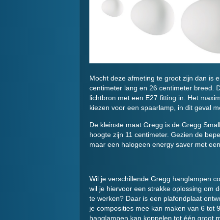
Mocht deze afmeting te groot zijn dan is 
centimeter lang en 26 centimeter breed. 
lichtbron met een E27 fitting in. Het maxi
kiezen voor een spaarlamp, in dit geval m
De kleinste maat Gregg is de Gregg Small 
hoogte zijn 11 centimeter. Gezien de beper
maar een halogeen energy saver met een G
Wil je verschillende Gregg hanglampen c
wil je hiervoor een strakke oplossing om 
te werken? Daar is een plafondplaat on
je composities mee kan maken van 6 tot 9
hanglampen kan koppelen tot één groot mo