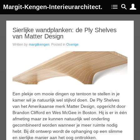
Margit-Kengen-Interieurarchitect.
18
Sierlijke wandplanken: de Ply Shelves
van Matter Design
ug
015
Written by
margitkengen
. Posted in
Overige
Een plekje om mooie dingen op tentoon te stellen in je
kamer wil je natuurlijk wel stijlvol doen. De Ply Shelves
van het Amerikaanse merk Matter Design, opgericht door
Brandon Clifford en Wes McGee in Boston. Hij is er in één
afmeting maar ze kunnen natuurlijk wel onderling
gecombineerd worden wanneer je meer ruimte nodig
hebt. Bij dit ontwerp wordt de ophanging op een slimme
en sierlijke manier aan het oog onttrokken.