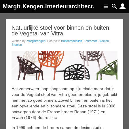
Margit-Kengen-Interieurarchitect.
12
Natuurlijke stoel voor binnen en buiten:
de Vegetal van Vitra
ep
015
Written by
margitkengen
. Posted in
Buitenmeubilair
,
Eetkamer
,
Stoelen
,
Stoelen
Het zomerweer loopt langzaam op zijn einde maar dat is
voor de Vegetal stoel van Vitra geen probleem, je gebruikt
hem net zo goed binnen. Zowel binnen en buiten is het
een opvallende en bijzondere stoel. Deze stoel is in 2008
ontworpen door de Franse broers Ronan (1971) en
Erwan (1976) Bouroullec.
In 1999 hebben de broers samen de designstudio