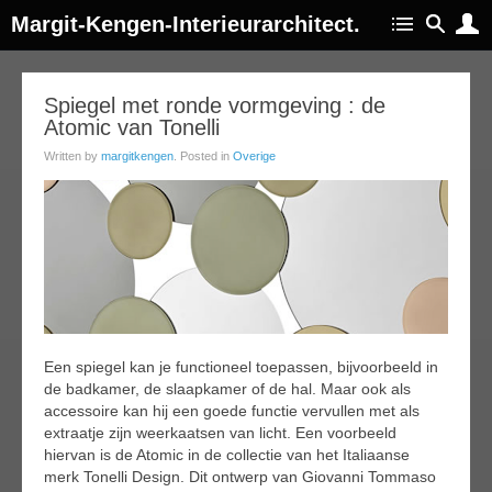
Margit-Kengen-Interieurarchitect.
02
Spiegel met ronde vormgeving : de
Atomic van Tonelli
ar
017
Written by
margitkengen
. Posted in
Overige
Een spiegel kan je functioneel toepassen, bijvoorbeeld in
de badkamer, de slaapkamer of de hal. Maar ook als
accessoire kan hij een goede functie vervullen met als
extraatje zijn weerkaatsen van licht. Een voorbeeld
hiervan is de Atomic in de collectie van het Italiaanse
merk Tonelli Design. Dit ontwerp van Giovanni Tommaso