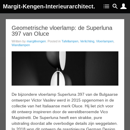
Margit-Kengen-Interieurarchitect.
18
Geometrische vloerlamp: de Superluna
397 van Oluce
apr
018
Written by
margitkengen
. Posted in
Tafellampen
,
Verlichting
,
Vloerlampen
,
Wandlampen
De bijzondere vloerlamp Superluna 397 van de Bulgaarse
ontwerper Victor Vasilev werd in 2015 opgenomen in de
collectie van het Italiaanse merk Oluce. Hij liet zich voor
dit ontwerp inspireren door de wereldberoemde Vico
Magistretti. De Superluna heeft een strakke, pure
uitstraling doordat alle overbodige details zijn weggelaten.
In 2018 won dit ontwerp de prestigieuze German Design