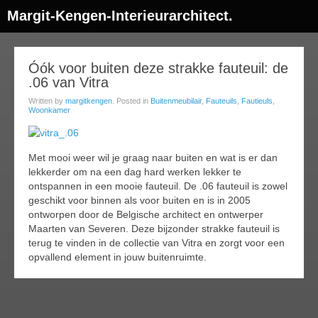
Margit-Kengen-Interieurarchitect.
07
Óók voor buiten deze strakke fauteuil: de
.06 van Vitra
jul
014
Written by
margitkengen
. Posted in
Buitenmeubilair
,
Fauteuils
,
Fautieuls
,
Woonkamer
Met mooi weer wil je graag naar buiten en wat is er dan
lekkerder om na een dag hard werken lekker te
ontspannen in een mooie fauteuil. De .06 fauteuil is zowel
geschikt voor binnen als voor buiten en is in 2005
ontworpen door de Belgische architect en ontwerper
Maarten van Severen. Deze bijzonder strakke fauteuil is
terug te vinden in de collectie van Vitra en zorgt voor een
opvallend element in jouw buitenruimte.
Comments
Readi