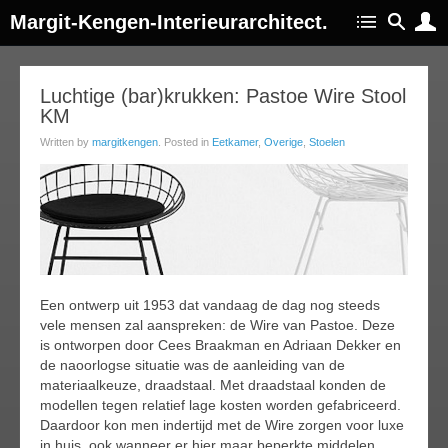
Margit-Kengen-Interieurarchitect.
07
Luchtige (bar)krukken: Pastoe Wire Stool
KM
feb
016
Written by
margitkengen
. Posted in
Eetkamer
,
Overige
,
Stoelen
Een ontwerp uit 1953 dat vandaag de dag nog steeds
vele mensen zal aanspreken: de Wire van Pastoe. Deze
is ontworpen door Cees Braakman en Adriaan Dekker en
de naoorlogse situatie was de aanleiding van de
materiaalkeuze, draadstaal. Met draadstaal konden de
modellen tegen relatief lage kosten worden gefabriceerd.
Daardoor kon men indertijd met de Wire zorgen voor luxe
in huis, ook wanneer er hier maar beperkte middelen