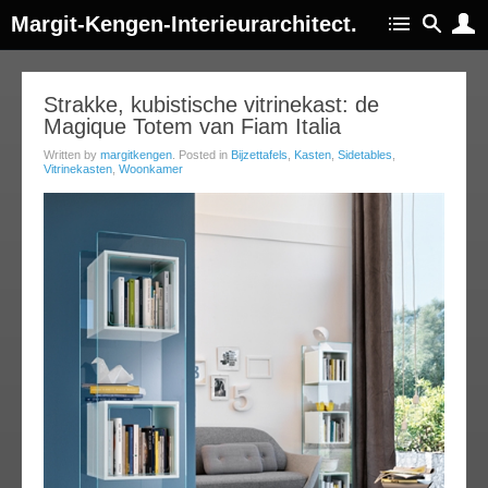
Margit-Kengen-Interieurarchitect.
17
Strakke, kubistische vitrinekast: de
Magique Totem van Fiam Italia
apr
014
Written by
margitkengen
. Posted in
Bijzettafels
,
Kasten
,
Sidetables
,
Vitrinekasten
,
Woonkamer