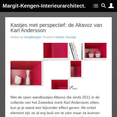
Margit-Kengen-Interieurarchitect.
26
Kastjes met perspectief: de Altavoz van
Karl Andersson
ar
016
Written by
margitkengen
. Posted in
Kasten
,
Overige
Met de open wandkastjes Altavoz die sinds 2011 in de
collectie van het Zweedse merk Karl Andersson zitten,
kun je je wand een bijzonder effect geven. Als enkel
element zijn ze al erg leuk om te zien maar ze kunnen