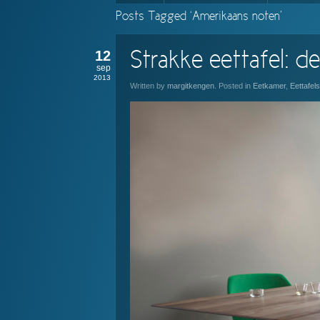
Posts Tagged ‘Amerikaans noten’
12
Strakke eettafel: d
sep
2013
Written by
margitkengen
. Posted in
Eetkamer
,
Eettafels