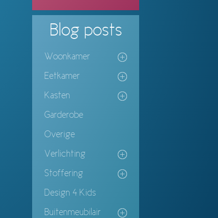
Blog
posts
Woonkamer
Eetkamer
Kasten
Garderobe
Overige
Verlichting
Stoffering
Design 4 Kids
Buitenmeubilair