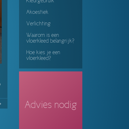
Kleurgebruik
Akoestiek
Verlichting
Waarom is een
vloerkleed belangrijk?
Hoe kies je een
vloerkleed?
n
Advies nodig
No
Continue
ing