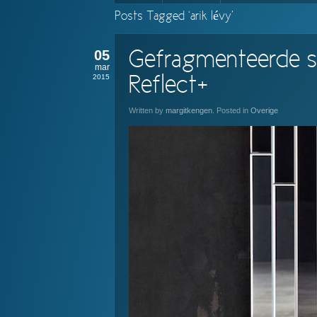
Posts Tagged ‘arik lévy’
05
Gefragmenteerde spi
mar
2015
Reflect+
Written by
margitkengen
. Posted in
Overige