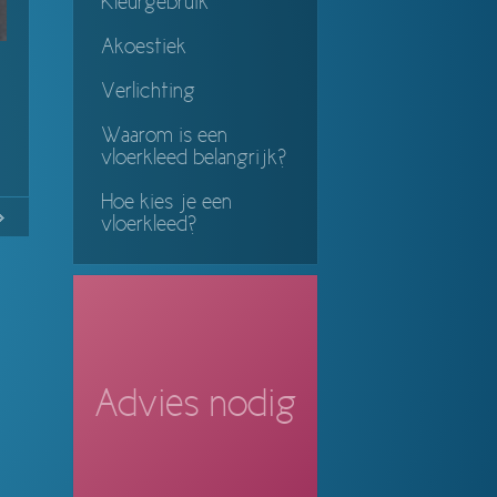
Kleurgebruik
Akoestiek
Verlichting
Waarom is een
vloerkleed belangrijk?
Hoe kies je een
No
Continue
vloerkleed?
ing
Advies nodig