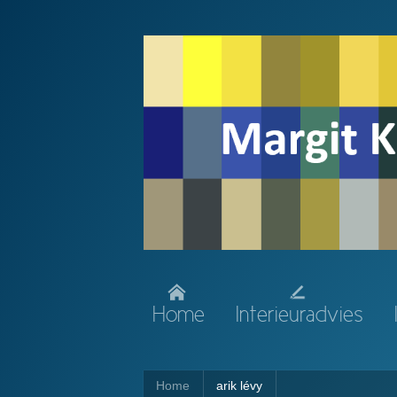
Home
Interieuradvies
Home
arik lévy