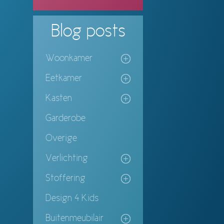
Blog
posts
Woonkamer
Eetkamer
Kasten
Garderobe
Overige
Verlichting
Stoffering
Design 4 Kids
Buitenmeubilair