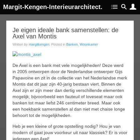
Margit-Kengen-Interieurarchitect.
22
Je eigen ideale bank samenstellen: de
Axel van Montis
jun
014
Written by
margitkengen
. Posted in
Banken
,
Woonkamer
De Axel is een bank met vele mogelijkheden! Deze werd
in 2005 ontworpen door de Nederlandse ontwerper Gijs
Papavoine en zit in de collectie van het Nederlandse merk
Montis dat dit jaar zijn 40-jarig bestaan viert. Binnen de
Axel zijn er zijn meer dan dertig verschillende elementen
mogelijk, bijvoorbeeld een fauteuil of loveseat maar ook
banken tot maar liefst 246 centimeter breed. Maar ook
een hoekbank samenstellen al dan niet met chaise longe
behoort tot de mogelijkheden.
Heb je een kleine of grote opstelling nodig? Hou je van
modern of gaat jouw voorkeur uit naar klassiek? Er is voor
iedereen een Axel!