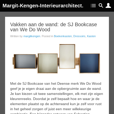
Margit-Kengen-Interieurarchitect.
09
Vakken aan de wand: de SJ Bookcase
van We Do Wood
feb
015
Written by
margitkengen
. Posted in
Boekenkasten
,
Dressoirs
,
Kasten
Met de SJ Bookcase van het Deense merk We Do Wood
geef je je eigen draai aan de opbergruimte aan de wand.
Je kan kiezen uit twee samenstellingen, elk met zijn eigen
kleurenreeks. Doordat je zelf bepaalt hoe en waar je de
elementen plaatst op de achterwand kun je zelf voor rust
in het geheel zorgen of juist een meer willekeurige