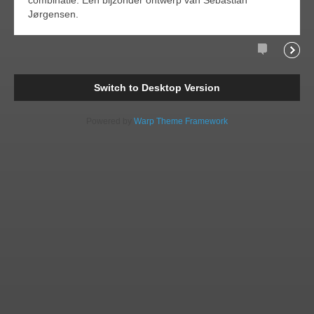
combinatie. Een bijzonder ontwerp van Sebastian
Jørgensen.
Comments
Readi
Switch to Desktop Version
Powered by
Warp Theme Framework