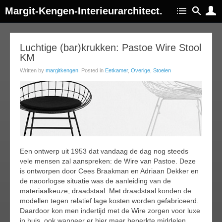
Margit-Kengen-Interieurarchitect.
07
Luchtige (bar)krukken: Pastoe Wire Stool
KM
feb
016
Written by
margitkengen
. Posted in
Eetkamer
,
Overige
,
Stoelen
Een ontwerp uit 1953 dat vandaag de dag nog steeds
vele mensen zal aanspreken: de Wire van Pastoe. Deze
is ontworpen door Cees Braakman en Adriaan Dekker en
de naoorlogse situatie was de aanleiding van de
materiaalkeuze, draadstaal. Met draadstaal konden de
modellen tegen relatief lage kosten worden gefabriceerd.
Daardoor kon men indertijd met de Wire zorgen voor luxe
in huis, ook wanneer er hier maar beperkte middelen