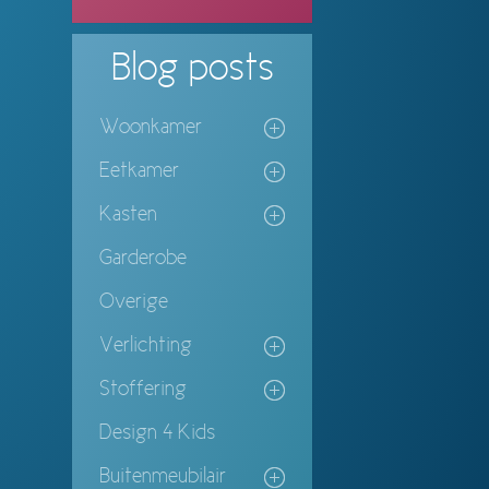
Blog
posts
Woonkamer
Eetkamer
Kasten
Garderobe
Overige
Verlichting
Stoffering
Design 4 Kids
Buitenmeubilair