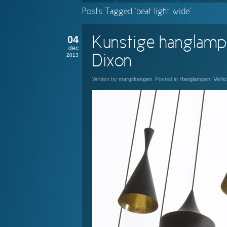
Posts Tagged ‘beat light wide’
04
Kunstige hanglamp
dec
2013
Dixon
Written by
margitkengen
. Posted in
Hanglampen
,
Verlic