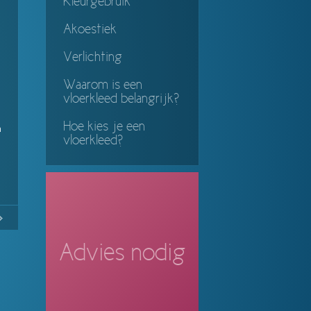
Kleurgebruik
Akoestiek
Verlichting
Waarom is een
vloerkleed belangrijk?
Hoe kies je een
n
vloerkleed?
37
Continue
ing
Advies nodig