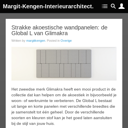
Margit-Kengen-Interieurarchitect.
24
Strakke akoestische wandpanelen: de
Global L van Glimakra
feb
015
Written by
margitkengen
. Posted in
Overige
Het zweedse merk Glimakra heeft een mooi product in de
collectie dat kan helpen om de akoestiek in bijvoorbeeld je
woon- of werkruimte te verbeteren. De Global L bestaat
uit lange en korte panelen met verschillende breedtes die
je samenstelt tot één geheel. Door de verschillende
soorten en kleuren stof kan je het goed laten aansluiten
bij de stijl van jouw huis.