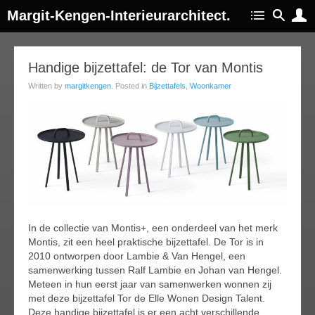
Margit-Kengen-Interieurarchitect.
07
Handige bijzettafel: de Tor van Montis
ec
Written by
margitkengen
. Posted in
Bijzettafels
,
Woonkamer
013
In de collectie van Montis+, een onderdeel van het merk
Montis, zit een heel praktische bijzettafel. De Tor is in
2010 ontworpen door Lambie & Van Hengel, een
samenwerking tussen Ralf Lambie en Johan van Hengel.
Meteen in hun eerst jaar van samenwerken wonnen zij
met deze bijzettafel Tor de Elle Wonen Design Talent.
Deze handige bijzettafel is er een acht verschillende