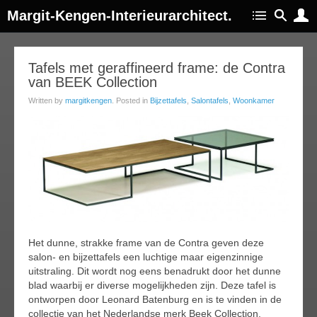
Margit-Kengen-Interieurarchitect.
17
Tafels met geraffineerd frame: de Contra
van BEEK Collection
oct
014
Written by
margitkengen
. Posted in
Bijzettafels
,
Salontafels
,
Woonkamer
Het dunne, strakke frame van de Contra geven deze
salon- en bijzettafels een luchtige maar eigenzinnige
uitstraling. Dit wordt nog eens benadrukt door het dunne
blad waarbij er diverse mogelijkheden zijn. Deze tafel is
ontworpen door Leonard Batenburg en is te vinden in de
collectie van het Nederlandse merk Beek Collection.