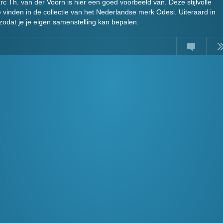
c Th. van der Voorn is hier een goed voorbeeld van. Deze stijlvolle
te vinden in de collectie van het Nederlandse merk Odesi. Uiteraard in
zodat je je eigen samenstelling kan bepalen.
Comments
Read