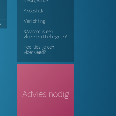
Kleurgebruik
Akoestiek
Verlichting
No
Continue
Waarom is een
ing
vloerkleed belangrijk?
Hoe kies je een
vloerkleed?
Advies nodig