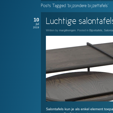
Posts Tagged ‘bijzondere bijzettafels’
10
Luchtige salontafel
jul
2019
Written by
margitkengen
. Posted in
Bijzettafels
,
Salonta
Salontafels kun je als enkel element toep