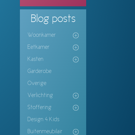
Blog
posts
Woonkamer
Eetkamer
Kasten
Garderobe
Overige
Verlichting
Stoffering
Design 4 Kids
Buitenmeubilair