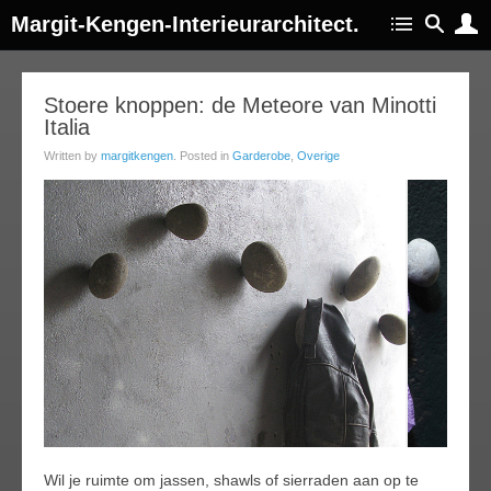
Margit-Kengen-Interieurarchitect.
29
Stoere knoppen: de Meteore van Minotti
Italia
ov
013
Written by
margitkengen
. Posted in
Garderobe
,
Overige
Wil je ruimte om jassen, shawls of sierraden aan op te