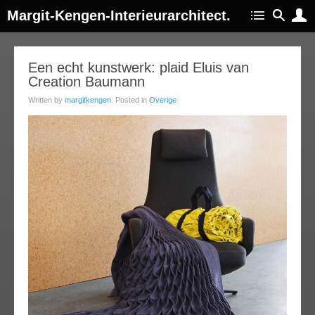
Margit-Kengen-Interieurarchitect.
29
Een echt kunstwerk: plaid Eluis van
Creation Baumann
jun
013
Written by
margitkengen
. Posted in
Overige