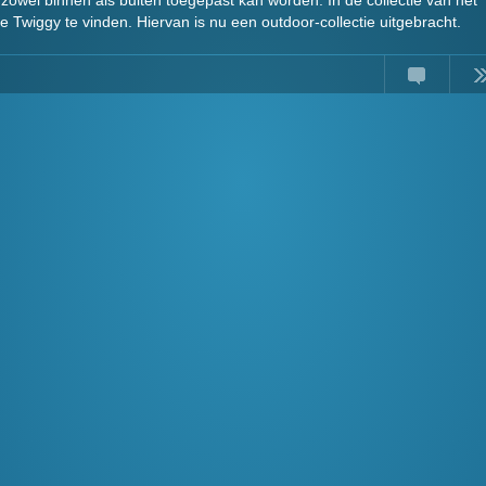
e zowel binnen als buiten toegepast kan worden. In de collectie van het
de Twiggy te vinden. Hiervan is nu een outdoor-collectie uitgebracht.
Comments
Read