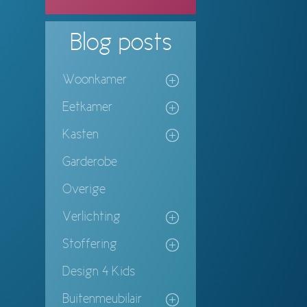
Blog
posts
Woonkamer
Eetkamer
Kasten
Garderobe
Overige
Verlichting
Stoffering
Design 4 Kids
Buitenmeubilair