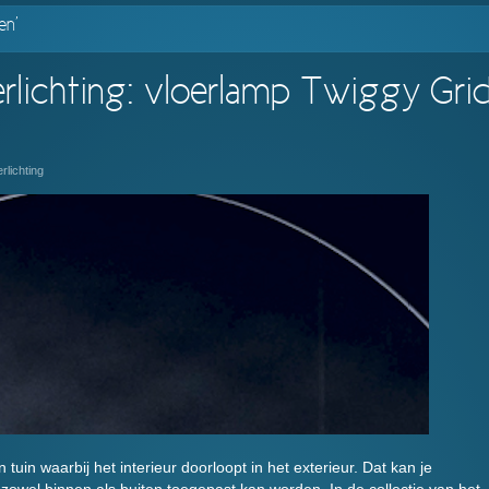
en’
rlichting: vloerlamp Twiggy Gri
rlichting
tuin waarbij het interieur doorloopt in het exterieur. Dat kan je