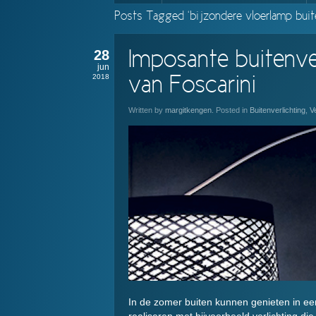
Posts Tagged ‘bijzondere vloerlamp buit
28
Imposante buitenve
jun
2018
van Foscarini
Written by
margitkengen
. Posted in
Buitenverlichting
,
Ve
In de zomer buiten kunnen genieten in een 