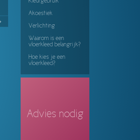
Kleurgebruik
Akoestiek
No
Continue
Verlichting
ing
Waarom is een
vloerkleed belangrijk?
Hoe kies je een
vloerkleed?
Advies nodig