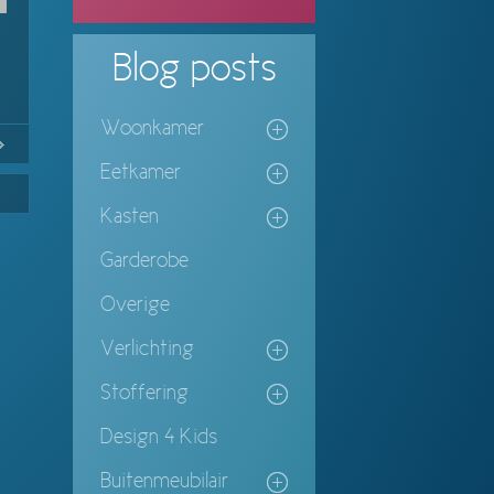
Blog
posts
Woonkamer
No
Continue
Eetkamer
ing
Kasten
Garderobe
Overige
Verlichting
Stoffering
Design 4 Kids
Buitenmeubilair