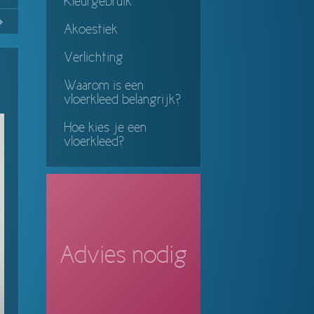
Kleurgebruik
No
Continue
Akoestiek
ing
Verlichting
Waarom is een
vloerkleed belangrijk?
Hoe kies je een
vloerkleed?
Advies nodig