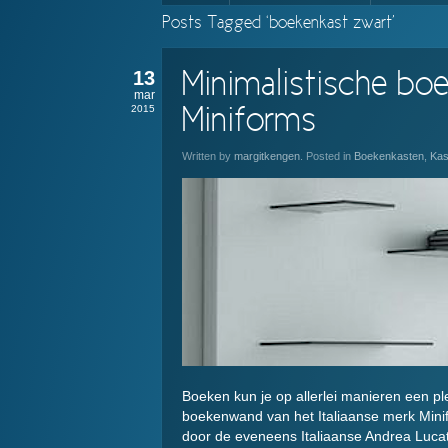
Posts Tagged ‘boekenkast zwart’
13
Minimalistische bo
mar
2015
Miniforms
Written by
margitkengen
. Posted in
Boekenkasten
,
Kas
Boeken kun je op allerlei manieren een p
boekenwand van het Italiaanse merk Minif
door de eveneens Italiaanse Andrea Lucatel