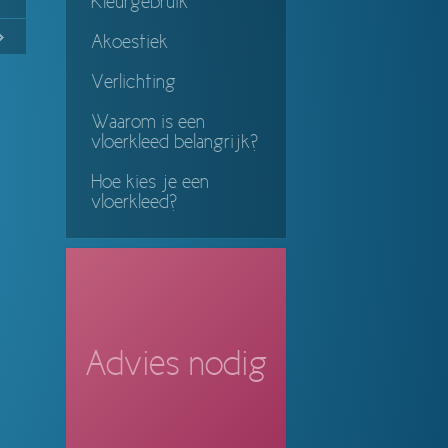
Kleurgebruik
No
Continue
Akoestiek
ing
Verlichting
Waarom is een
vloerkleed belangrijk?
Hoe kies je een
vloerkleed?
Advies nodig