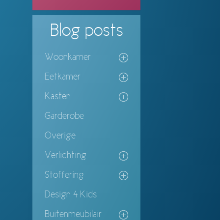
Blog
posts
Woonkamer
Eetkamer
Kasten
Garderobe
Overige
Verlichting
Stoffering
Design 4 Kids
Buitenmeubilair