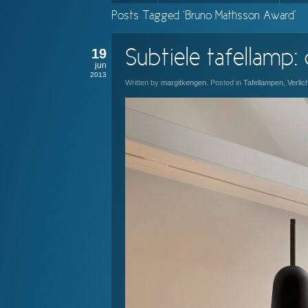
Posts Tagged ‘Bruno Mathsson Award’
19
Subtiele tafellamp:
jun
2013
Written by
margitkengen
. Posted in
Tafellampen
,
Verlic