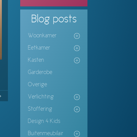
Blog
posts
Woonkamer
Eetkamer
Kasten
Garderobe
Overige
No
Continue
Verlichting
ing
Stoffering
Design 4 Kids
Buitenmeubilair