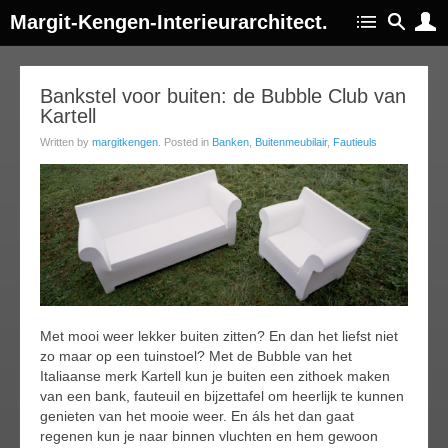
Margit-Kengen-Interieurarchitect.
24
Bankstel voor buiten: de Bubble Club van
Kartell
ay
014
Written by
margitkengen
. Posted in
Banken
,
Buitenmeubilair
,
Fautieuls
Met mooi weer lekker buiten zitten? En dan het liefst niet
zo maar op een tuinstoel? Met de Bubble van het
Italiaanse merk Kartell kun je buiten een zithoek maken
van een bank, fauteuil en bijzettafel om heerlijk te kunnen
genieten van het mooie weer. En áls het dan gaat
regenen kun je naar binnen vluchten en hem gewoon