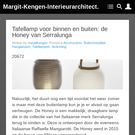
Margit-Kengen-Interieurarchitect.
07
Tafellamp voor binnen en buiten: de
Honey van Serralunga
ov
015
Written by
margitkengen
. Posted in
Accessoires
,
Buitenmeubilair
,
Hanglampen
,
Tafellampen
,
Verlichting
20672
Natuurlijk, het duurt nog een tijd voordat het weer zomer
is maar met deze buitenlamp kun je je er alvast op gaan
verheugen. De Honey is een makkelijk, draagbare lamp
die in de collectie van het Italiaanse merk Serralunga
terug te vinden is. Deze is ontworpen door de eveneens
Italiaanse Raffaella Mangiarotti. De Honey werd in 2015
op de beurs van Milaan gepresenteerd.