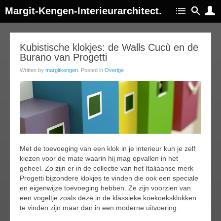
Margit-Kengen-Interieurarchitect.
28
Kubistische klokjes: de Walls Cucù en de
Burano van Progetti
jul
017
Written by
margitkengen
. Posted in
Overige
Met de toevoeging van een klok in je interieur kun je zelf
kiezen voor de mate waarin hij mag opvallen in het
geheel. Zo zijn er in de collectie van het Italiaanse merk
Progetti bijzondere klokjes te vinden die ook een speciale
en eigenwijze toevoeging hebben. Ze zijn voorzien van
een vogeltje zoals deze in de klassieke koekoeksklokken
te vinden zijn maar dan in een moderne uitvoering.