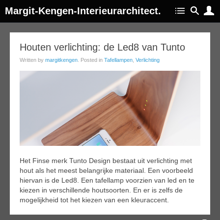
Margit-Kengen-Interieurarchitect.
21
Houten verlichting: de Led8 van Tunto
jul
Written by
margitkengen
. Posted in
Tafellampen
,
Verlichting
015
Het Finse merk Tunto Design bestaat uit verlichting met
hout als het meest belangrijke materiaal. Een voorbeeld
hiervan is de Led8. Een tafellamp voorzien van led en te
kiezen in verschillende houtsoorten. En er is zelfs de
mogelijkheid tot het kiezen van een kleuraccent.