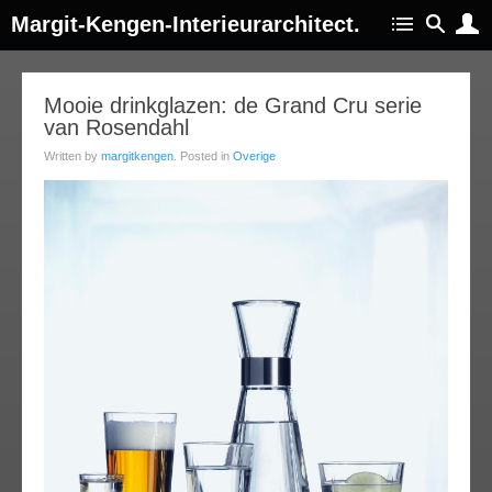
Margit-Kengen-Interieurarchitect.
14
Mooie drinkglazen: de Grand Cru serie
van Rosendahl
jan
014
Written by
margitkengen
. Posted in
Overige