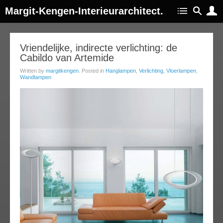
Margit-Kengen-Interieurarchitect.
05
Vriendelijke, indirecte verlichting: de
Cabildo van Artemide
jul
013
Written by
margitkengen
. Posted in
Hanglampen
,
Verlichting
,
Vloerlampen
,
Wandlampen