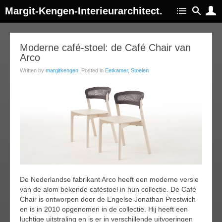
Margit-Kengen-Interieurarchitect.
28
Moderne café-stoel: de Café Chair van
Arco
jun
014
Written by
margitkengen
. Posted in
Eetkamer
,
Stoelen
De Nederlandse fabrikant Arco heeft een moderne versie
van de alom bekende caféstoel in hun collectie. De Café
Chair is ontworpen door de Engelse Jonathan Prestwich
en is in 2010 opgenomen in de collectie. Hij heeft een
luchtige uitstraling en is er in verschillende uitvoeringen