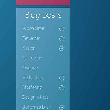
Blog
posts
Woonkamer
Eetkamer
Kasten
Garderobe
Overige
Verlichting
Stoffering
Design 4 Kids
Buitenmeubilair