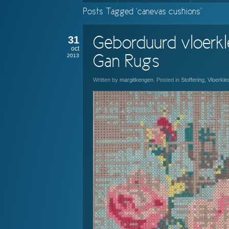
Posts Tagged ‘canevas cushions’
31
Geborduurd vloerkl
oct
2013
Gan Rugs
Written by
margitkengen
. Posted in
Stoffering
,
Vloerkle