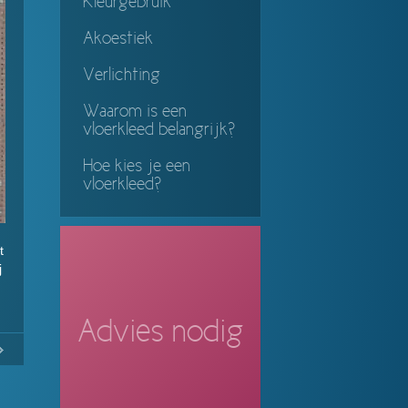
Kleurgebruik
Akoestiek
Verlichting
Waarom is een
vloerkleed belangrijk?
Hoe kies je een
vloerkleed?
t
j
Advies nodig
1
Continue
ing