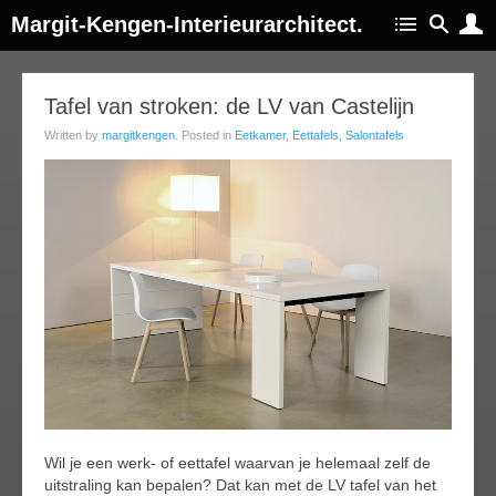
Margit-Kengen-Interieurarchitect.
27
Tafel van stroken: de LV van Castelijn
ug
Written by
margitkengen
. Posted in
Eetkamer
,
Eettafels
,
Salontafels
014
Wil je een werk- of eettafel waarvan je helemaal zelf de
uitstraling kan bepalen? Dat kan met de LV tafel van het