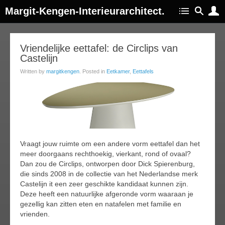
Margit-Kengen-Interieurarchitect.
17
Vriendelijke eettafel: de Circlips van
Castelijn
ov
014
Written by
margitkengen
. Posted in
Eetkamer
,
Eettafels
Vraagt jouw ruimte om een andere vorm eettafel dan het
meer doorgaans rechthoekig, vierkant, rond of ovaal?
Dan zou de Circlips, ontworpen door Dick Spierenburg,
die sinds 2008 in de collectie van het Nederlandse merk
Castelijn it een zeer geschikte kandidaat kunnen zijn.
Deze heeft een natuurlijke afgeronde vorm waaraan je
gezellig kan zitten eten en natafelen met familie en
vrienden.