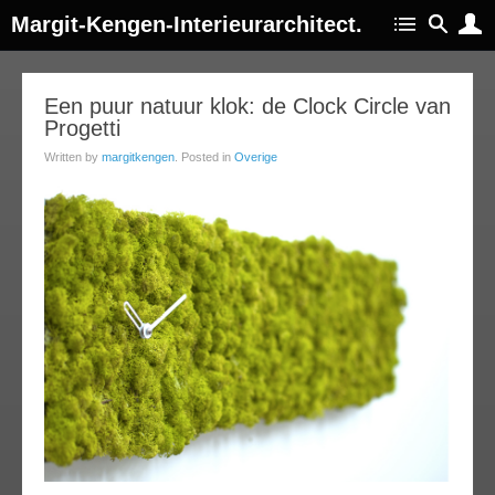
Margit-Kengen-Interieurarchitect.
10
Een puur natuur klok: de Clock Circle van
Progetti
ec
013
Written by
margitkengen
. Posted in
Overige